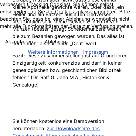
verbessern (Tracking Cookies). Sie können selbst
kleine Apothekergewichte waren. Oder dass „ein
entscheiden, ob Sie die Cookies zulassen möchten. Bitte
Heller und ein Batzen“ aus alten Liedversen,
beachten Sie, dass bei einer Ablehnung womöglich nicht
ursprünglich sehr kleine Gewichte in Form von
mehr alle Funktionalitäten der Seite zur Verfügung stehen.
Münzen (besser gesagt Scheidemünzen) waren,
die zum Bezahlen gewogen wurden. Das alles ist
Akzeptieren
Ablehnen
heute mehr als nur einen „Deut“ wert.
Weitere Informationen
|
Impressum
Fazit: Diese Zusammenstellung ist auf Grund ihrer
Einzigartigkeit konkurrenzlos und darf in keiner
genealogischen bzw. geschichtlichen Bibliothek
fehlen." (Dr. Ralf G. Jahn M.A., Historiker &
Genealoge)
Sie können kostenlos eine Demoversion
herunterladen:
zur Downloadseite des
Genealogisch-Etymologischen Lexikons