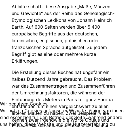
Abhilfe schafft diese Ausgabe „Maße, Münzen
und Gewichte“ aus der Reihe des Genealogisch-
Etymologischen Lexikons von Johann Heinrich
Barth. Auf 600 Seiten werden über 5.400
europäische Begriffe aus der deutschen,
lateinischen, englischen, polnischen oder
französischen Sprache aufgelistet. Zu jedem
Begriff gibt es eine oder mehrere kurze
Erklärungen.
Die Erstellung dieses Buches hat ungefähr ein
halbes Dutzend Jahre gebraucht. Das Problem
war das Zusammentragen und Zusammenführen
der Umrechnungsfaktoren, die während der
Einführung des Meters in Paris für ganz Europa
Wir benutzen Cookies
entstanden, um einen Vergleichswert zu allen
Wir nutzen Cookies auf unserer Website. Einige von ihnen
älteren Maßen zu haben. Zwei Beispiele: viele
sind essenziell für den Betrieb der Seite, während andere
kennen zwar irgendwie die Worte Obulus und
uns helfen, diese Website und die Nutzererfahrung zu
Skrupel, wissen aber nicht, dass diese einmal