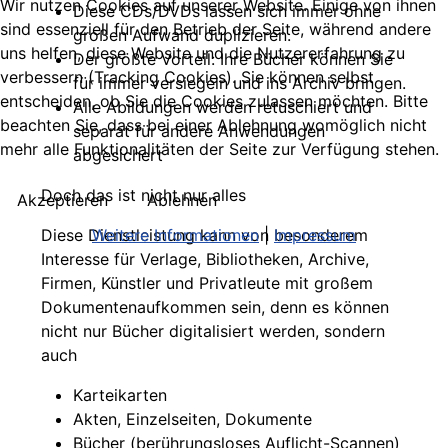
Wir nutzen Cookies auf unserer Website. Einige von ihnen
Diese CDs/DVDs lassen sich immer ohne
sind essenziell für den Betrieb der Seite, während andere
großen Aufwand duplizieren.
uns helfen, diese Website und die Nutzererfahrung zu
Der größte Vorteil: Ihre Bücher können Sie
verbessern (Tracking Cookies). Sie können selbst
für immer versiegeln und ins Archiv bringen.
entscheiden, ob Sie die Cookies zulassen möchten. Bitte
Alle Abildungen werden retuschiert und
beachten Sie, dass bei einer Ablehnung womöglich nicht
separat für andere Anwendungen
mehr alle Funktionalitäten der Seite zur Verfügung stehen.
abgesichert
Doch das ist nicht nur alles
Akzeptieren
Ablehnen
Weitere Informationen
|
Impressum
Diese Dienstleistung kann von besonderem
Interesse für Verlage, Bibliotheken, Archive,
Firmen, Künstler und Privatleute mit großem
Dokumentenaufkommen sein, denn es können
nicht nur Bücher digitalisiert werden, sondern
auch
Karteikarten
Akten, Einzelseiten, Dokumente
Bücher (berührungsloses Auflicht-Scannen)