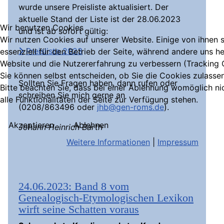
wurde unsere Preisliste aktualisiert. Der
aktuelle Stand der Liste ist der 28.06.2023
Wir benutzen Cookies
und ist ab sofort gültig:
Wir nutzen Cookies auf unserer Website. Einige von ihnen 
Preisliste 2023
essenziell für den Betrieb der Seite, während andere uns he
Website und die Nutzererfahrung zu verbessern (Tracking 
Sie können selbst entscheiden, ob Sie die Cookies zulasse
Sollten Sie Fragen haben, dann rufen oder
Bitte beachten Sie, dass bei einer Ablehnung womöglich ni
schreiben Sie mich gerne an
alle Funktionalitäten der Seite zur Verfügung stehen.
(0208/863496 oder
jhb@gen-roms.de
).
Akzeptieren
Ablehnen
Johann Heinrich Barth
Weitere Informationen
|
Impressum
24.06.2023: Band 8 vom
Genealogisch-Etymologischen Lexikon
wirft seine Schatten voraus