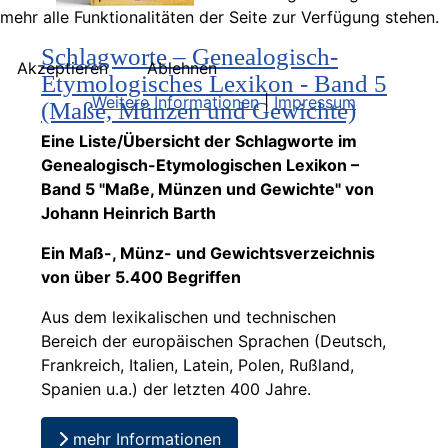
mehr alle Funktionalitäten der Seite zur Verfügung stehen.
Schlagworte – Genealogisch-
Akzeptieren
Ablehnen
Etymologisches Lexikon - Band 5
Weitere Informationen
|
Impressum
(Maße, Münzen und Gewichte)
Eine Liste/Übersicht der Schlagworte im
Genealogisch-Etymologischen Lexikon –
Band 5 "Maße, Münzen und Gewichte" von
Johann Heinrich Barth
Ein Maß-, Münz- und Gewichtsverzeichnis
von über 5.400 Begriffen
Aus dem lexikalischen und technischen
Bereich der europäischen Sprachen (Deutsch,
Frankreich, Italien, Latein, Polen, Rußland,
Spanien u.a.) der letzten 400 Jahre.
mehr Informationen