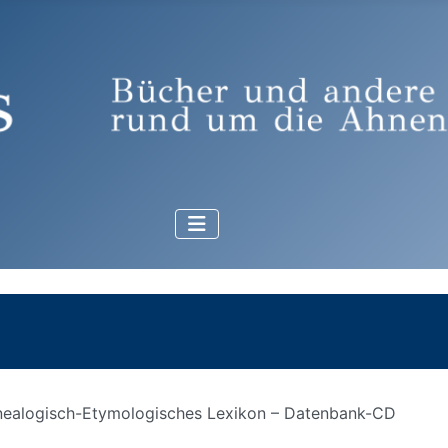
ealogisch-Etymologisches Lexikon – Datenbank-CD