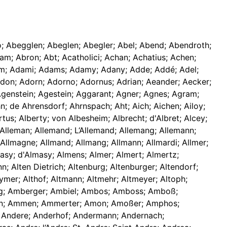
; Abegglen; Abeglen; Abegler; Abel; Abend; Abendroth;
ham; Abron; Abt; Acatholici; Achan; Achatius; Achen;
am; Adami; Adams; Adamy; Adany; Adde; Addé; Adel;
 Adon; Adorn; Adorno; Adornus; Adrian; Aeander; Aecker;
l; Agenstein; Agestein; Aggarant; Agner; Agnes; Agram;
n; de Ahrensdorf; Ahrnspach; Aht; Aich; Aichen; Ailoy;
bertus; Alberty; von Albesheim; Albrecht; d'Albret; Alcey;
h; Alleman; Allemand; L‘Allemand; Allemang; Allemann;
 d'Allmagne; Allmand; Allmang; Allmann; Allmardi; Allmer;
masy; d'Almasy; Almens; Almer; Almert; Almertz;
nn; Alten Dietrich; Altenburg; Altenburger; Altendorf;
heymer; Althof; Altmann; Altmehr; Altmeyer; Altoph;
berg; Amberger; Ambiel; Ambos; Amboss; Amboß;
n; Ammen; Ammerter; Amon; Amoßer; Amphos;
; Andere; Anderhof; Andermann; Andernach;