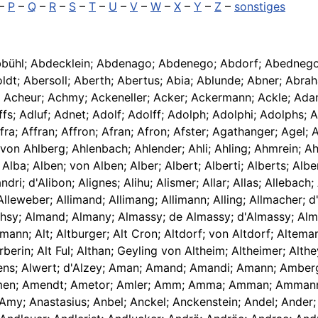
–
P
–
Q
–
R
–
S
–
T
–
U
–
V
–
W
–
X
–
Y
–
Z
–
sonstiges
Abbühl; Abdecklein; Abdenago; Abdenego; Abdorf; Abednego
oldt; Abersoll; Aberth; Abertus; Abia; Ablunde; Abner; Abra
 Acheur; Achmy; Ackeneller; Acker; Ackermann; Ackle; Ad
fs; Adluf; Adnet; Adolf; Adolff; Adolph; Adolphi; Adolphs;
Affra; Affran; Affron; Afran; Afron; Afster; Agathanger; Age
von Ahlberg; Ahlenbach; Ahlender; Ahli; Ahling; Ahmrein; Ah
rt; Alba; Alben; von Alben; Alber; Albert; Alberti; Alberts; Al
dri; d'Alibon; Alignes; Alihu; Alismer; Allar; Allas; Allebac
s; Alleweber; Allimand; Allimang; Allimann; Alling; Allmacher;
Almahsy; Almand; Almany; Almassy; de Almassy; d'Almassy; Al
smann; Alt; Altburger; Alt Cron; Altdorf; von Altdorf; Altema
rberin; Alt Ful; Althan; Geyling von Altheim; Altheimer; Alt
r; Alwens; Alwert; d'Alzey; Aman; Amand; Amandi; Amann; Am
men; Amendt; Ametor; Amler; Amm; Amma; Amman; Amman
my; Anastasius; Anbel; Anckel; Anckenstein; Andel; Ander