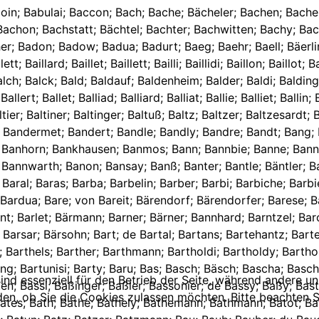
ufinck; Baul; Baülchen; Baully; Baum; Baumann; von Baumann; Baumarth; Baumberger; Baumeister; Baumer; Baumerelle; Baumerstuber; Baumeyer; Baumgarten; Baumgärtner; Baumhacher; Bäumlein; Baumler; Baumont; Baumstämmler; Baumstarck; Baumstemler; Baumstimler; Baumstumler; Baungart; Baur; Bauren; Baus; Bausch; Bauschmidt; Bauser; Bauß; Baussert; Bautz; Baval; de Baval; Bayard; Bayer; Herzog zu Bayern; Bayert; Bayet; Bayiozh; Bazin; Be----; Beachort; Beau; Beauchong; Beaufond; Beauhac; Beaumont; Beaunarchais; le Beaup; Mangin du Beaupre; Beaure; Beaurhin; Beaurien; Beausejour; Beauvais; Beauvise; de Beauxlieur; Beb; Beber; Bebian; Bebil; Bebner; Bebuß; Bech; Beche; Becher; Bechler; Bechlin; Becholt; Bechstatt; Bechstein; Becht; Bechtlin; Bechtner; Bechtold; Bechtoldheim; Bechtoldheimer; Bechtoldn; von Bechtoldsheim; Bechtolf; Bechtolsheim; Beck; Beckel; Beckelbauer; Becken; Beckenhaupt; Becker; Beckerich; Beckert; Beckh; Becki; Beckmann; Beckn; Beckry; Becy; Bed; Beda; Bede; Beden; Bedet; Bedmar; Bedo; Bedtner; Beeden; Beedt; Beer; Beerenreuter; Be----erth; Bees; Beetz; Beez; Befet; Befreyter; von Begen; Begier; Begot; Behn; Behnes; Behr; Behre; Bei; Beier; Beiffert; Beil; Beill; Beilstein; Beim ; Bein; Beiner; von Beinheim; Beischt; Beiser; Beiß; Beißer; Beitler; Belcan; Bele; Belgrand; Belhamer; Bell; de Bellancourt; Beller; Bellert; Bellette; Belleville; Belliasanim; Bellin; Belling; Bellot; Belloy; Belt; Beltz; Beltzer; Bely; Bemler; Bemlinger; Ben; Benad; Benbacher; Benck; Benckh; Benckler; Bendel; Bendele; Bendeler; Bendelsmann; Bendely; Bender; Bendle; Bene; Benedic; Benedick; Benedict; Benedixt; Beneff; Benen; Benesie; Beneticts; Benevix; Bengel; Bengß; Beni; Benisien; Benist; Benisy; Benjamin; Benkh; Benmann; Benn; Benname; Bennel; Benner; Bennet; Bennmann; Benoit; Bens; Benser; Bensiquer; Bentelin; Bentes; Bentheli; Benthely; Benther; Benthili; Benthle; Benthli; Bentz; Bentzel; Bentzer; Bentziger; Bentzius; Bentzle; Beny; Benz; Benzino; Ber; Berahrt; Berard; Berat; Berbel; Berber; Berberger; Berbeth; Berbr; Berchdolt; Bercht; Berchtold; Berchweyler; Berckdorf; Berckel; Bercki; Berckner; Berdoll; Berdon; Berdot; Berdra; Berdung; Bere; Berendorf; Berendorfer; Berendt; von Berenfels; Bereng; Berenz; Berg; von Berg; von dem Berg; uff dem Berg; am Berg; Bergdoll; Bergdolt; Berger; Bergeron; Bergeron de la Goupilliere; Berget; von Bergheim; Berghen; van den Berghen; Bergier; Bergk; Bergmann; Bergtold; Bergy; Berhard; Berhaus; von Berhausen; Berhs; Berilet; Bering; Beringer; Beris; Berkelin; Berkerich; Berkoffel; Berlet; Berlin; Berling; Berlitz; Bermann; Bermer; Bermlinger; Bern ; Bernard; Bernardin; Bernauer; Bernedt; Berner; Bernet; Bernett; Bernette; Bernetz; von Bernfels; Bernhard; Bernhardi; Bernhardlichen; Bernhardt; Bernhardts; Bernhart; Bernhauer; von Bernhaupt; Bernhöfer; Bernholt; von Bernholt; Bernitz; Bernoth; Bernreuter; Bernschmitt; Bernßheimer; von Bernstein; Bernt; Bernts; Bernuth; Bernutz; Bernütz; Beron; Beroth; Berr; Berre; Berren; Berri; Berrndorfer; Berron; Berrontior; Berrot; de Berroudet; Berruchen; Berrung; Bersch; Berschütz; Berschy; Bersi; Bersing; Berst; Bersy; Bert; Bert de Majeran; Bertel; de Bertel; Bertenrich; Bertes; Berthold; Bertin; Bertirzeig; Bertl; Bertold; Bertolini Zuccarini; Bertoll; Berton; Bertram; Bertrame; Bertrand; du Saint Esprit Bertrand; de Bertrand; Bertrang; Bertsch; Bertschi; Bertschy; Bertung; Bertus; Sankt Bertus; Bertzing; Berund; Berusque; Berxitt; Besch; Bescha; Beschaft; Beschi; Beseber; Besenmann; Beser; Beseuguer; Besind; Besing; Besinger; Besings; Bess; Beßanson; Beße; Beßel; Besserer; Bessers; Bessing; Bessinger; Beßinger; Beßler; Beßling; Besson; de Besterzeig; Bethaann; Betmann; Betram; Betsch; Betsche; Betscheli; Betschen; Betscher; Betschi; Betscholt; Be
ind essenziell für den Betrieb der Seite, während andere u
den, ob Sie die Cookies zulassen möchten. Bitte beachten S