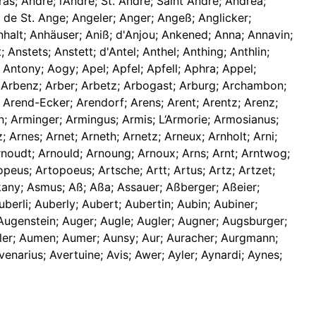
s; Andre; l‘Andre; St. Andre; Saint Andre; Andrea;
 de St. Ange; Angeler; Anger; Angeß; Anglicker;
halt; Anhäuser; Aniß; d'Anjou; Ankened; Anna; Annavin;
Anstets; Anstett; d'Antel; Anthel; Anthing; Anthlin;
Antony; Aogy; Apel; Apfel; Apfell; Aphra; Appel;
; Arbenz; Arber; Arbetz; Arbogast; Arburg; Archambon;
 Arend-Ecker; Arendorf; Arens; Arent; Arentz; Arenz;
son; Arminger; Armingus; Armis; L‘Armorie; Armosianus;
 Arnes; Arnet; Arneth; Arnetz; Arneux; Arnholt; Arni;
Arnoudt; Arnould; Arnoung; Arnoux; Arns; Arnt; Arntwog;
peus; Artopoeus; Artsche; Artt; Artus; Artz; Artzet;
skany; Asmus; Aß; Aßa; Assauer; Aßberger; Aßeier;
berli; Auberly; Aubert; Aubertin; Aubin; Aubiner;
Augenstein; Auger; Augle; Augler; Augner; Augsburger;
uller; Aumen; Aumer; Aunsy; Aur; Auracher; Aurgmann;
venarius; Avertuine; Avis; Awer; Ayler; Aynardi; Aynes;