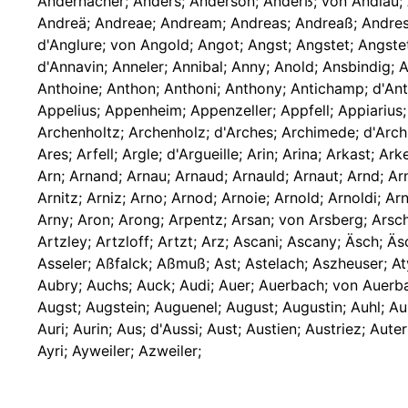
Andernacher; Anders; Anderson; Anderß; von Andlau; An
Andreä; Andreae; Andream; Andreas; Andreaß; Andres; 
d'Anglure; von Angold; Angot; Angst; Angstet; Angste
d'Annavin; Anneler; Annibal; Anny; Anold; Ansbindig; A
Anthoine; Anthon; Anthoni; Anthony; Antichamp; d'Anti
Appelius; Appenheim; Appenzeller; Appfell; Appiarius
Archenholtz; Archenholz; d'Arches; Archimede; d'Archi
Ares; Arfell; Argle; d'Argueille; Arin; Arina; Arkast;
Arn; Arnand; Arnau; Arnaud; Arnauld; Arnaut; Arnd; Arn
Arnitz; Arniz; Arno; Arnod; Arnoie; Arnold; Arnoldi; A
Arny; Aron; Arong; Arpentz; Arsan; von Arsberg; Arsch
Artzley; Artzloff; Artzt; Arz; Ascani; Ascany; Äsch; 
Asseler; Aßfalck; Aßmuß; Ast; Astelach; Aszheuser; At
Aubry; Auchs; Auck; Audi; Auer; Auerbach; von Auerba
Augst; Augstein; Auguenel; August; Augustin; Auhl; Au
Auri; Aurin; Aus; d'Aussi; Aust; Austien; Austriez; Aut
Ayri; Ayweiler; Azweiler;