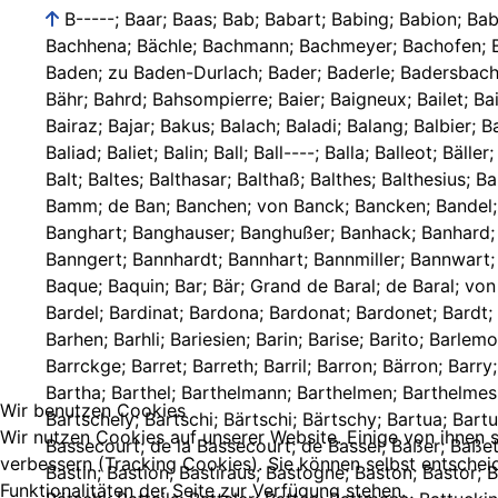
B-----; Baar; Baas; Bab; Babart; Babing; Babion; Baboin; Babulai; Baccon; Bach; Bache; Bächeler; Bachen; Bachenhaber; Bacher; Bacherach; Bacherin; Bachert; Bachhena; Bächle; Bachmann; Bachmeyer; Bachofen; Bachon; Bachstatt; Bächtel; Bachter; Bachwitten; Bachy; Back; Backer; Bäcker; Backin; Backofen; Badda; Baden; zu Baden; zu Baden-Durlach; Bader; Baderle; Badersbacher; Badon; Badow; Badua; Badurt; Baeg; Baehr; Baell; Bäerlin; Bäfuß; Bag; Bager; Bah; von Bahlem; Bahlmann; Bahr; Bähr; Bahrd; Bahsompierre; Baier; Baigneux; Bailet; Bailett; Baillard; Baillet; Baillett; Bailli; Baillidi; Baillon; Baillot; Baillote; Baillou; Bailly; Bailon; Bainville; de Bainville; Bairaz; Bajar; Bakus; Balach; Baladi; Balang; Balbier; Balch; Balck; Bald; Baldauf; Baldenheim; Balder; Baldi; Baldinger; Baldner; Baldof; Balds; Baldwein; Balget; Bali; Baliad; Baliet; Balin; Ball; Ball----; Balla; Balleot; Bäller; Ballert; Ballet; Balliad; Balliard; Balliat; Ballie; Balliet; Ballin; Ballion; Ballis; Bally; Balmen; Balmer; Balreich; Balsinger; Balt; Baltes; Balthasar; Balthaß; Balthes; Balthesius; Baltier; Baltiner; Baltinger; Baltuß; Baltz; Baltzer; Baltzesardt; Baltzly; Balz; Balzer; Balzli; Bamberg; Bamberger; Bämel; Bamm; de Ban; Banchen; von Banck; Bancken; Bandel; Bandermet; Bandert; Bandle; Bandly; Bandre; Bandt; Bang; Bangart; Bangas; Bangert; Banghard; Banghardt; Banghart; Banghauser; Banghußer; Banhack; Banhard; Banhorn; Bankhausen; Banmos; Bann; Bannbie; Banne; Banne-Lerch; Bannemann; Banner; Banngard; Banngardt; Banngert; Bannhardt; Bannhart; Bannmiller; Bannwart; Bannwarth; Banon; Bansay; Banß; Banter; Bantle; Bäntler; Bantz; Bantzer; Bap; Bapp; Bapst; Baptist; Baptiste; Baque; Baquin; Bar; Bär; Grand de Baral; de Baral; von Baral; Baras; Barba; Barbelin; Barber; Barbi; Barbiche; Barbier; Barbiere; Barbon; Barcad; Bard; Barda; Bardanet; Bardel; Bardinat; Bardona; Bardonat; Bardonet; Bardt; Bardua; Bare; von Bareit; Bärendorf; Bärendorfer; Barese; Baret; Barfuß; Bärfuß; Bargelt; Bargmann; Barguis; Barhen; Barhli; Bariesien; Barin; Barise; Barito; Barlemont; Barlet; Bärmann; Barner; Bärner; Bannhard; Barntzel; Baron; Bäron; Barquin; Barquis; zu Barr; Barra; Barrailly; Barrckge; Barret; Barreth; Barril; Barron; Bärron; Barry; Barsar; Bärsohn; Bart; de Bartal; Bartans; Bartehantz; Bartel; Bartell; Bartelme; Bartels; Barten; Barter; Barth; Bartha; Barthel; Barthelmann; Barthelmen; Barthelmes; Barthels; Barther; Barthmann; Bartholdi; Bartholdy; Bartholome; Bartner; Bartoi; Bartois; Bartoit; Bartoldi; Bartschely; Bartschi; Bärtschi; Bärtschy; Bartua; Bartung; Bartunisi; Barty; Baru; Bas; Basch; Bäsch; Bascha; Baschi; Baschier; Basin; Bason; Basonier; Bäß; Baß; Baßauer; Bassecourt; de la Bassecourt; de Bassel; Baßer; Baßeten; Bassi; Baßinger; Baßler; Bassonier; de Bassy; Baßy; Bast; Baste; Basten; Bastian; Bastians; Bastien; Bastienne; Bastin; Bastion; Bastiraus; Bastogne; Baston; Bastor; Bates; Bath; Bathe; Bathely; Bathemann; Bathmann; Batot; Bats; Batsch; Bätsch; Batschel; Batschely; Batschelyn; Bätschi; Battails; Batteler; Batten; Battmann; Battuckin; Batyn; Batz; Batzer; Batzmann; Bau; Baub; Bauber; du Bauc; Bauch; du Baucq; Baucq; Bauder; Bauer; Bauerhauser; Bäuerl; Bauerle; Bäuerle; Bauerlein; Bäuerlein; Bäuerlin; Bäuerling; Bauernfreund; Bauff; Ba
Wir benutzen Cookies
Wir nutzen Cookies auf unserer Website. Einige von ihnen s
verbessern (Tracking Cookies). Sie können selbst entschei
Funktionalitäten der Seite zur Verfügung stehen.