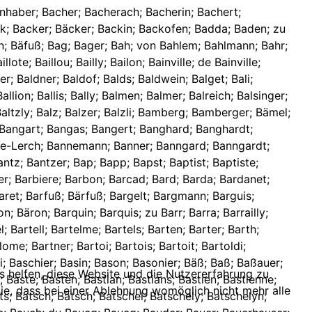
tschter; Betschy; Bett; Bettbür; Bettendorf; de Bettendorf; von Bettendorf; von Bettendorf zu Weidelsheim; von Bettenheim; Bettes; Bettinger; Bettler; Bettmann; von Bettmann; Bettringer; Bettriß; Betty; Betz; Betzinger; Beu; Beuch; Beuchel; Beuchels; Beucher; Beuchin; Beuckh; Boucquenom; Beuer; Beuler; Beumig; Beuron; Beusch; Beuschel; Beuschlin; Beutler; Beuville; Beveyer; Bevin; Bey; Beyd; Beyell; Beyenbach; Beyer; Beyerell; Beyerlin; Beygab; Beyhe; Beyhel; Beyl; Beysel; Beyß; Beysser; Beyßer; Beyt; Biana; Bibal; Bibel; Biber; Bicard; Bich; Bich----; Bichal; Biche; de Bichebois; Bichelberger; de Bichelois; Bichi; Bichinger; Bichler; Bichlinger; Bichmann; Bichoin; Bichon; Bichy; Bick; Bickel; Bicker; Bicking; Bickle; Bideck; Bidermann; Bidet; Bidighofer; Bidikoffer; Bidinger; Bidler; Bidwen; Bieb; Biebel; Biebels; Bieber; Biebler; Biebrit; Biebutius; Biechi; Biedermann; dictus Biedermann; Biedinger; Biedler; Biefrier; Bieger; Biegle; Biegler; Biegmann; Biehin; Biehl; Biehler; von Biehler; Biehlmann; Biel; Bielau; Bieler; von Bieler; Bielinger; Bieller; Bielmann; Bien; Biendekewitsch; Biene; Bienfait; Bieninger; Bienzel; Bier; Bierbach; Bierbaum; Bierbaumin; Bierling; Biermann; Bierminger; Biern; Bierry; Bierson; Biery; Bießer; Bietel; Bietelheimer; Bietiger; Bietinger; Bietschi; Bigan; Bigel; Bigg; Biggelberger; Bigi; Bigier; Bigin; Biging; Bigon; Bigot; Bigy; Bihl; Bihler; Bihson; Bilar; Bilard; Bilarich; Bilau; Bilcher; von Bilderbeck; Bildstein; Bildt; Bildweber; Biler; Bilet; Bilfinger; Bilgard; Bilgra; Bilgram; Biliad; Biliard; Bill; Billa; Billantz; Billard; de Billaut; Billaut; Biller; Billet; Billia; Billiar; Billiard; Billig; Billigann; Billiger; Billighofer; Billinger; Billioux; Billon; Billy; Bilmann; Bilois; Bilstein; Bimann; Bimbel; Binau; Bincker; Binder; Bindinger; Bindner; Bing; Bingel; Binger; Bingert; Bini; Binn; Binna; Binne; Binner; Binser; Binsfeldt; Bintariff; Bintz; Bintzen; Bir; Birch; Birchele; Bircher; Birchert; Birchler; Birck; Bircke; Birckel; Birckele; von Birckenfeld; Bircker; Bircki; Birckle; Bircklein; Birckler; Bircky; Bircle; Birdon; Birel; Birell; Birer; Birgel; Birger; Birgi; Birgnener; Birgy; Biri; Biring; Biringer; Birk; Birkel; Birkeli; von Birkenfeld; Birkenhauer; Birker; Birkholtzer; Birki; Birkköster; Birkle; Birky; Birlach; Birle; Birlen; Birler; Birli; Birlin; Birllen; Birmann; Birnbaum; von Birnhaupt; Birnus; Birny; Birr; Birrer; Birron; Birtel; Birth; Birtscho; Birty; Bisch; Bischbis; Bischer; Bischinger; Bischlinger; Bischof; Bischoff; Bischofs; von Bischofsheim; Bischpinger; Bischt; Bischung; Bischy; Bisert; Bisot; Biß; Bisse; Biße; Bisset; Biston; Bistorf; Bistorff; Bistroff; de la Bite; Bitler; Bitsch; von Bitsch; Bitsche; Bitschen; Bitschenauer; Bitscher; Bittel; Bitter; Bitterle; Bitticher; Bitticker; Bittickhofer; Bittigger; Bittighofer; Bittigkofer; Bittinger; Bittner; Bittung; Bitz; Bitzberger; Bitzbürger; Bitzenhof
ns helfen, diese Website und die Nutzererfahrung zu
ie, dass bei einer Ablehnung womöglich nicht mehr alle