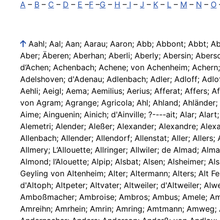
A
–
B
–
C
–
D
–
E
–
F
–
G
–
H
–
I
–
J
–
K
–
L
–
M
–
N
–
O
Aahl; Aal; Aan; Aarau; Aaron; Abb; Abbont; Abbt; 
Aber; Äberen; Aberhan; Aberli; Aberly; Abersin; Abers
d‘Achen; Achenbach; Achene; von Achenheim; Achern;
Adelshoven; d'Adenau; Adlenbach; Adler; Adloff; Adlof
Aehli; Aeigl; Aema; Aemilius; Aerius; Afferat; Affers; 
von Agram; Agrange; Agricola; Ahl; Ahland; Ahländer; 
Aime; Ainguenin; Ainich; d'Ainville; ?----ait; Alar; Ala
Alemetri; Alender; Aleßer; Alexander; Alexandre; Alexan
Allenbach; Allender; Allendorf; Allenstat; Aller; Aller
Allmery; L‘Allouette; Allringer; Allwiler; de Almad; 
Almond; l‘Alouette; Alpip; Alsbat; Alsen; Alsheimer; Al
Geyling von Altenheim; Alter; Altermann; Alters; Alt Fe
d'Altoph; Altpeter; Altvater; Altweiler; d'Altweile
Amboßmacher; Ambroise; Ambros; Ambus; Amele; A
Amreihn; Amrhein; Amrin; Amring; Amtmann; Amweg; A