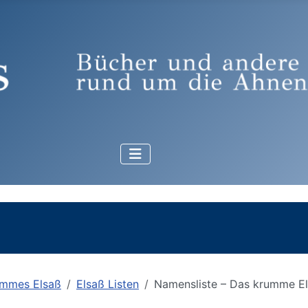
mmes Elsaß
Elsaß Listen
Namensliste – Das krumme E