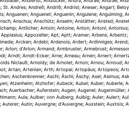
dlauer; Andlerist; Andlucker; Andrä; Andräe; Andrae; Andra
St. Andres; Andreß; Andriß; Andrist; Aneser; Angart; Beloy
ts; Anguenen; Anguenet; Anguenin; Angulene; Angulming; An
nsch; Anschus; Anschütz; Anselm; Anstätter; Ansted; Anstet; 
champ; Antlicher; Antoin; Antoine; Anton; Antoni; Antonius; 
; Appiasius; Appozeller; Apt; Aptt; Aramer; Arbens; Arbentz
mede; Arcken; Ardebi; Ardenois; Ardert; Ardinniges; Arend;
 Arker; Arlon; d'Arlon; Armand; Armbruster; Armebrust; Armes
di; Arndt; Arndt-Ecker; Arne; Arneau; Arnen; Arnert; Arnertz;
rnolds Niclauß; Arnoldy; de Arnolet; Arnon; Arnou; Arnoud; 
ot; Artan; Artenian; Arth; Artopai; Artopäus; Artopeos; Arto
Äschen; Aschenbrenner; Aschi; Äschi; Äschy; Asel; Asimus; A
yen; Atzenheim; Atzhofer; Aubeck; Aubel; Auber; Auberle; Au
ch; Auerbacher; Auferstein; Augen; Augenel; Augenmüller; 
hlmann; Aula; Aulber; von Aulberg; Aulbig; Auler; Aulert; A
er; Auterer; Autin; Auvergne; d'Auvergne; Auxstein; Auxtois; A