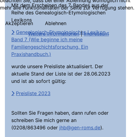
beachten Sie, dass bei einer Ablehnung womöglich nicht
Mit dem Erscheinen des 7. Bandes aus der
mehr alle Funktionalitäten der Seite zur Verfügung stehen.
Reihe des Genealogisch-Etymologischen
Lexikons
Akzeptieren
Ablehnen
Genealogisch-Etymologisches Lexikon -
Weitere Informationen
|
Impressum
Band 7 (Wie beginne ich meine
Familiengeschichtsforschung. Ein
Praxishandbuch.)
wurde unsere Preisliste aktualisiert. Der
aktuelle Stand der Liste ist der 28.06.2023
und ist ab sofort gültig:
Preisliste 2023
Sollten Sie Fragen haben, dann rufen oder
schreiben Sie mich gerne an
(0208/863496 oder
jhb@gen-roms.de
).