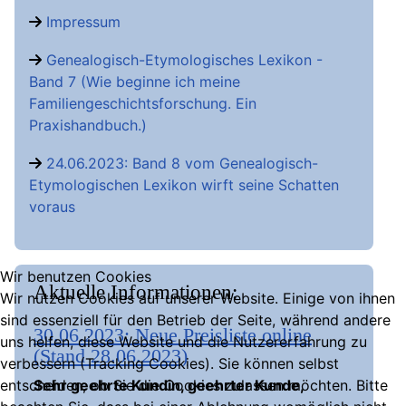
Impressum
Genealogisch-Etymologisches Lexikon -
Band 7 (Wie beginne ich meine
Familiengeschichtsforschung. Ein
Praxishandbuch.)
24.06.2023: Band 8 vom Genealogisch-
Etymologischen Lexikon wirft seine Schatten
voraus
Wir benutzen Cookies
Aktuelle Informationen:
Wir nutzen Cookies auf unserer Website. Einige von ihnen
sind essenziell für den Betrieb der Seite, während andere
30.06.2023: Neue Preisliste online
uns helfen, diese Website und die Nutzererfahrung zu
(Stand 28.06.2023)
verbessern (Tracking Cookies). Sie können selbst
entscheiden, ob Sie die Cookies zulassen möchten. Bitte
Sehr geehrte Kundin, geehrter Kunde,