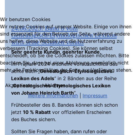
Wir benutzen Cookies
Wir nutzen Cookies auf unserer Website. Einige von ihnen
24.06.2023: Band 8 vom
sind essenziell für den Betrieb der Seite, während andere
Genealogisch-Etymologischen Lexikon
uns helfen, diese Website und die Nutzererfahrung zu
wirft seine Schatten voraus
verbessern (Tracking Cookies). Sie können selbst
Sehr geehrte Kundin, geehrter Kunde,
entscheiden, ob Sie die Cookies zulassen möchten. Bitte
beachten Sie, dass bei einer Ablehnung womöglich nicht
im Früjhahr 2024 erscheint voraussichtlich das
mehr alle Funktionalitäten der Seite zur Verfügung stehen.
achte Buch „
Genealogisch-Etymologisches
Lexikon des Adels
“ in 2 Bänden aus der Reihe
Akzeptieren
Ablehnen
„
Genealogisches-Etymologisches Lexikon
von Johann Heinrich Barth
“.
Weitere Informationen
|
Impressum
Frühbesteller des 8. Bandes können sich schon
jetzt
10 % Rabatt
vor offiziellem Erscheinen
des Buches sichern.
Sollten Sie Fragen haben, dann rufen oder