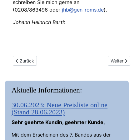
schreiben Sie mich gerne an
(0208/863496 oder
jhb@gen-roms.de
).
Johann Heinrich Barth
Vorheriger Beitrag: 29.11.2021: Das Genealogisch-Etymolo
Nächster Beitr
Zurück
Weiter
Aktuelle Informationen:
30.06.2023: Neue Preisliste online
(Stand 28.06.2023)
Sehr geehrte Kundin, geehrter Kunde,
Mit dem Erscheinen des 7. Bandes aus der