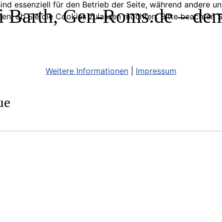
ind essenziell für den Betrieb der Seite, während andere u
 Barth, Gen-Roms.de – dem 
den, ob Sie die Cookies zulassen möchten. Bitte beachten S
Weitere Informationen
|
Impressum
ue