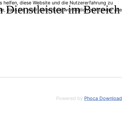
ns helfen, diese Website und die Nutzererfahrung zu
Dienstleister im Bereich
ie, dass bei einer Ablehnung womöglich nicht mehr alle
Powered by
Phoca Download