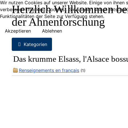
Wir nutzen Cookies auf unserer Website. Einige von ihnen s
Herzlich Willkommen bei
verbessern (Tracking Cookies). Sie können selbst entschei
Funktionalitäten der Seite zur Verfügung stehen.
der Ahnenforschung
Akzeptieren
Ablehnen
Kategorien
Das krumme Elsass, l'Alsace boss
Renseignements en français
(1)