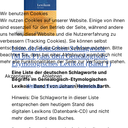
Wir benutzen Cookies
Wir nutzen Cookies auf unserer Website. Einige von ihnen
sind essenziell für den Betrieb der Seite, während andere
uns helfen, diese Website und die Nutzererfahrung zu
verbessern (Tracking Cookies). Sie können selbst
Liste der deutschen Schlagworte
entscheiden, ob Sie die Cookies zulassen möchten. Bitte
beachten Sie, dass bei einer Ablehnung womöglich nicht
(M bis P) aus dem Genealogisch-
mehr alle Funktionalitäten der Seite zur Verfügung stehen.
Etymologisches Lexikon (Band 1)
Eine Liste der deutschen Schlagworte und
Akzeptieren
Ablehnen
Begriffe im Genealogisch-Etymologischen
Weitere Informationen
|
Impressum
Lexikon – Band 1 von Johann Heinrich Barth.
Hinweis: Die Schlagworte in dieser Liste
entsprechen dem heutigem Stand des
digitalen Lexikons (Datenbank-CD) und nicht
mehr dem Stand des Buches.